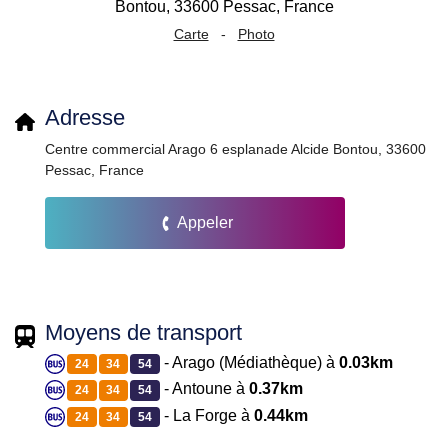
Carte
-
Photo
Adresse
Centre commercial Arago 6 esplanade Alcide Bontou, 33600
Pessac, France
Appeler
Moyens de transport
- Arago (Médiathèque) à
0.03km
24
34
54
- Antoune à
0.37km
24
34
54
- La Forge à
0.44km
24
34
54