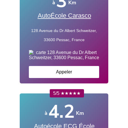
3
à
Km
AutoÉcole Carasco
128 Avenue du Dr Albert Schweitzer,
33600 Pessac, France
Appeler
5/5 ★★★★★
4.2
à
Km
Autoécole ECG École