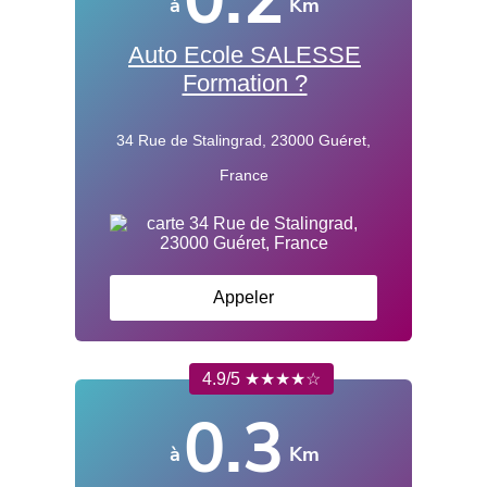
0.2
à
Km
Auto Ecole SALESSE
Formation ?
34 Rue de Stalingrad, 23000 Guéret,
France
Appeler
4.9/5 ★★★★☆
0.3
à
Km