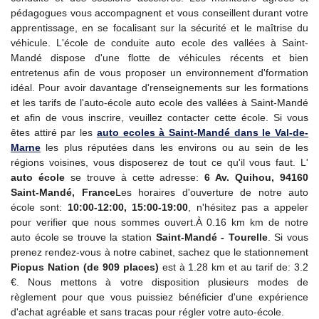
pédagogues vous accompagnent et vous conseillent durant votre
apprentissage, en se focalisant sur la sécurité et le maîtrise du
véhicule. L'école de conduite auto ecole des vallées à Saint-
Mandé dispose d'une flotte de véhicules récents et bien
entretenus afin de vous proposer un environnement d'formation
idéal. Pour avoir davantage d'renseignements sur les formations
et les tarifs de l'auto-école auto ecole des vallées à Saint-Mandé
et afin de vous inscrire, veuillez contacter cette école. Si vous
êtes attiré par les
auto ecoles à Saint-Mandé dans le Val-de-
Marne
les plus réputées dans les environs ou au sein de les
régions voisines, vous disposerez de tout ce qu'il vous faut. L'
auto école
se trouve à cette adresse:
6 Av. Quihou, 94160
Saint-Mandé, France
Les horaires d'ouverture de notre auto
école sont:
10:00-12:00, 15:00-19:00
, n'hésitez pas a appeler
pour verifier que nous sommes ouvert.À 0.16 km km de notre
auto école se trouve la station
Saint-Mandé - Tourelle
. Si vous
prenez rendez-vous à notre cabinet, sachez que le stationnement
Picpus Nation (de 909 places)
est à 1.28 km et au tarif de: 3.2
€. Nous mettons à votre disposition plusieurs modes de
règlement pour que vous puissiez bénéficier d'une expérience
d'achat agréable et sans tracas pour régler votre auto-école.