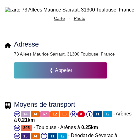
Carte
-
Photo
Adresse
73 Allées Maurice Sarraut, 31300 Toulouse, France
Appeler
Moyens de transport
- Arènes
14
34
67
L2
L3
A
T1
T2
à
0.21km
- Toulouse - Arènes à
0.25km
305
- Déodat de Séverac à
13
34
T1
T2