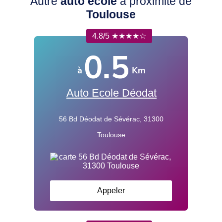
Autre
auto école
à proximité de
Toulouse
4.8/5 ★★★★☆
0.5
à
Km
Auto Ecole Déodat
56 Bd Déodat de Sévérac, 31300
Toulouse
Appeler