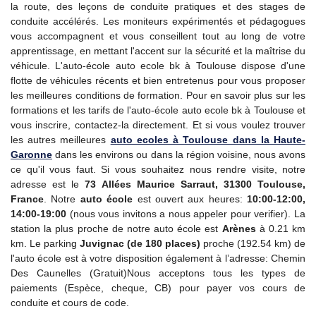
la route, des leçons de conduite pratiques et des stages de
conduite accélérés. Les moniteurs expérimentés et pédagogues
vous accompagnent et vous conseillent tout au long de votre
apprentissage, en mettant l'accent sur la sécurité et la maîtrise du
véhicule. L'auto-école auto ecole bk à Toulouse dispose d'une
flotte de véhicules récents et bien entretenus pour vous proposer
les meilleures conditions de formation. Pour en savoir plus sur les
formations et les tarifs de l'auto-école auto ecole bk à Toulouse et
vous inscrire, contactez-la directement. Et si vous voulez trouver
les autres meilleures
auto ecoles à Toulouse dans la Haute-
Garonne
dans les environs ou dans la région voisine, nous avons
ce qu'il vous faut. Si vous souhaitez nous rendre visite, notre
adresse est le
73 Allées Maurice Sarraut, 31300 Toulouse,
France
. Notre
auto école
est ouvert aux heures:
10:00-12:00,
14:00-19:00
(nous vous invitons a nous appeler pour verifier). La
station la plus proche de notre auto école est
Arènes
à 0.21 km
km. Le parking
Juvignac (de 180 places)
proche (192.54 km) de
l'auto école est à votre disposition également à l’adresse: Chemin
Des Caunelles (Gratuit)Nous acceptons tous les types de
paiements (Espèce, cheque, CB) pour payer vos cours de
conduite et cours de code.