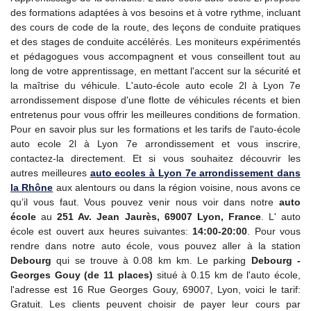
des formations adaptées à vos besoins et à votre rythme, incluant
des cours de code de la route, des leçons de conduite pratiques
et des stages de conduite accélérés. Les moniteurs expérimentés
et pédagogues vous accompagnent et vous conseillent tout au
long de votre apprentissage, en mettant l'accent sur la sécurité et
la maîtrise du véhicule. L'auto-école auto ecole 2l à Lyon 7e
arrondissement dispose d'une flotte de véhicules récents et bien
entretenus pour vous offrir les meilleures conditions de formation.
Pour en savoir plus sur les formations et les tarifs de l'auto-école
auto ecole 2l à Lyon 7e arrondissement et vous inscrire,
contactez-la directement. Et si vous souhaitez découvrir les
autres meilleures
auto ecoles à Lyon 7e arrondissement dans
la Rhône
aux alentours ou dans la région voisine, nous avons ce
qu’il vous faut. Vous pouvez venir nous voir dans notre
auto
école
au
251 Av. Jean Jaurès, 69007 Lyon, France
. L' auto
école est ouvert aux heures suivantes:
14:00-20:00
. Pour vous
rendre dans notre auto école, vous pouvez aller à la station
Debourg
qui se trouve à 0.08 km km. Le parking
Debourg -
Georges Gouy (de 11 places)
situé à 0.15 km de l'auto école,
l'adresse est 16 Rue Georges Gouy, 69007, Lyon, voici le tarif:
Gratuit. Les clients peuvent choisir de payer leur cours par