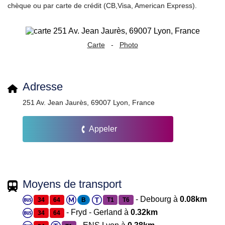
chèque ou par carte de crédit (CB,Visa, American Express).
Carte
-
Photo
Adresse
251 Av. Jean Jaurès, 69007 Lyon, France
Appeler
Moyens de transport
- Debourg à
0.08km
34
64
B
T1
T6
- Fryd - Gerland à
0.32km
34
64