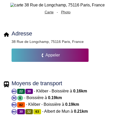
Carte
-
Photo
Adresse
38 Rue de Longchamp, 75116 Paris, France
Appeler
Moyens de transport
- Kléber - Boissière à
0.16km
22
30
- Boissière à
0.19km
6
- Kléber - Boissière à
0.19km
82
- Albert de Mun à
0.21km
30
32
63